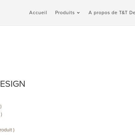
Accueil
Produits
A propos de T&T D
DESIGN
)
)
)
oduit )