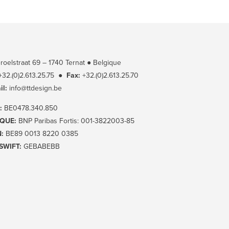
eroelstraat 69 – 1740 Ternat ● Belgique
+32.(0)2.613.25.75
●
Fax:
+32.(0)2.613.25.70
il:
info@ttdesign.be
:
BE0478.340.850
QUE:
BNP Paribas Fortis: 001-3822003-85
:
BE89 0013 8220 0385
SWIFT:
GEBABEBB