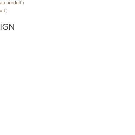
u produit )
it )
IGN