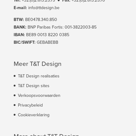
Tel:
+32.(0)2.613.25.75
●
Fax:
+32.(0)2.613.25.70
E-mail:
info@ttdesign.be
BTW:
BE0478.340.850
BANK:
BNP Paribas Fortis: 001-3822003-85
IBAN:
BE89 0013 8220 0385
BIC/SWIFT:
GEBABEBB
Meer T&T Design
T&T Design realisaties
T&T Design sites
Verkoopsvoorwaarden
Privacybeleid
Cookieverklaring