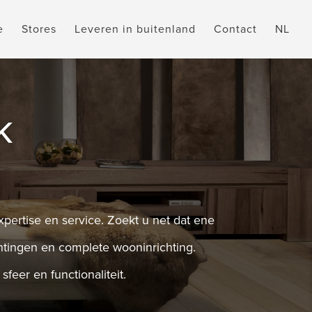
e
Stores
Leveren in buitenland
Contact
NL
k
expertise en service. Zoekt u net dat ene
chtingen en complete wooninrichting.
eer en functionaliteit.