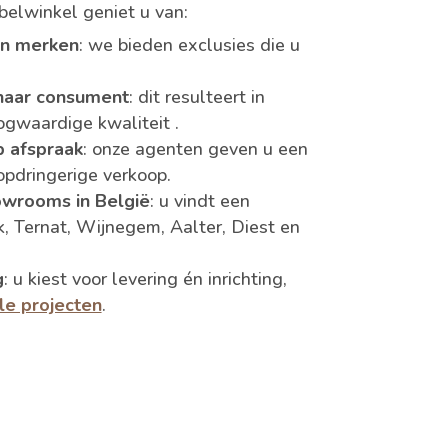
belwinkel geniet u van:
en merken
: we bieden exclusies die u
.
 naar consument
: dit resulteert in
ogwaardige kwaliteit .
p afspraak
: onze agenten geven u een
opdringerige verkoop.
owrooms in België
: u vindt een
k, Ternat, Wijnegem, Aalter, Diest en
g
: u kiest voor levering én inrichting,
le projecten
.