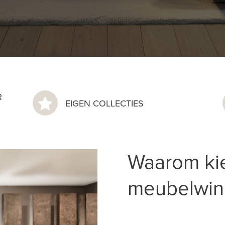
R

EIGEN COLLECTIES
Waarom ki
meubelwin