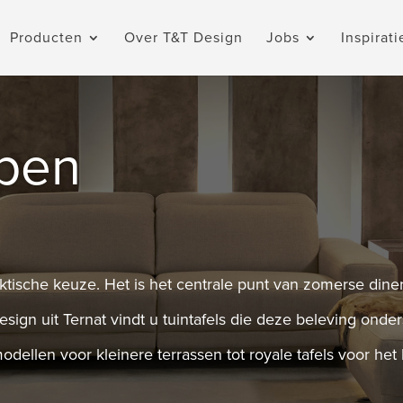
Producten
Over T&T Design
Jobs
Inspirati
open
aktische keuze. Het is het centrale punt van zomerse di
Design uit Ternat vindt u tuintafels die deze beleving on
ellen voor kleinere terrassen tot royale tafels voor het 