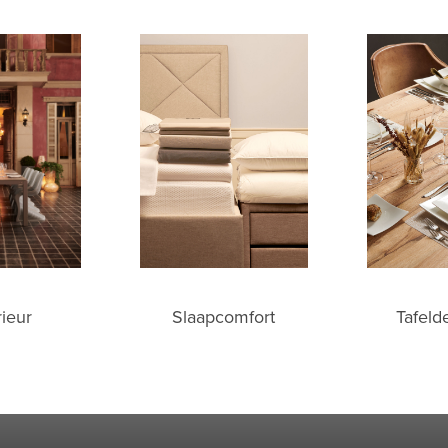
Slaapcomfort
rieur
Tafeld