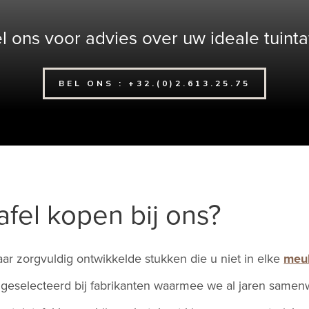
l ons voor advies over uw ideale tuinta
BEL ONS : +32.(0)2.613.25.75
fel kopen bij ons?
ar zorgvuldig ontwikkelde stukken die u niet in elke
meu
s geselecteerd bij fabrikanten waarmee we al jaren same