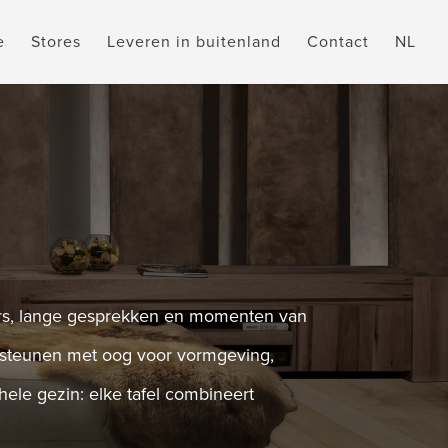
e
Stores
Leveren in buitenland
Contact
NL
ners, lange gesprekken en momenten van
dersteunen met oog voor vormgeving,
hele gezin: elke tafel combineert